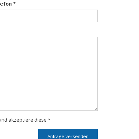
lefon *
nd akzeptiere diese *
Anfrage versenden