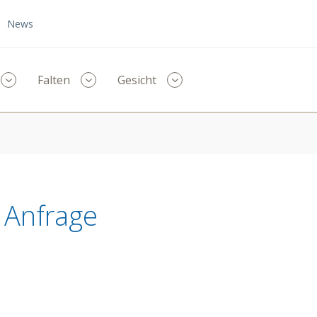
News
Menü
Menü
Menü
Falten
Gesicht
ausklappen
ausklappen
ausklappen
e Anfrage