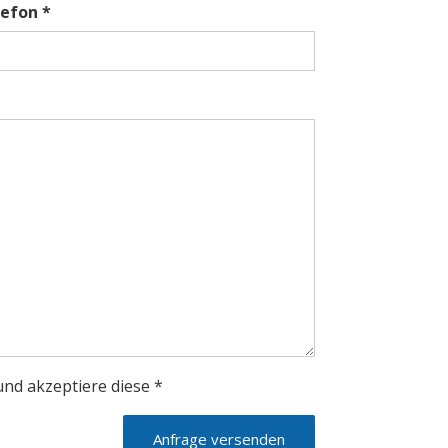
lefon *
nd akzeptiere diese *
Anfrage versenden