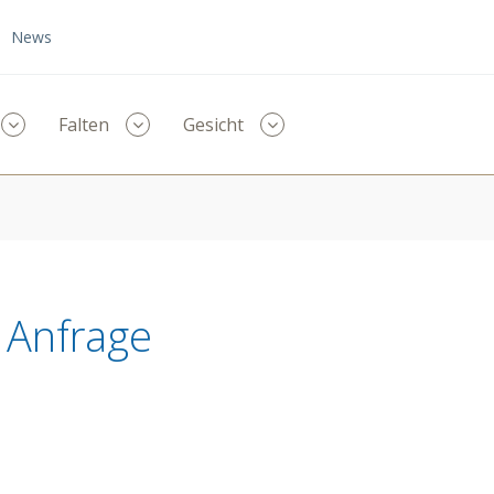
News
Menü
Menü
Menü
Falten
Gesicht
ausklappen
ausklappen
ausklappen
e Anfrage