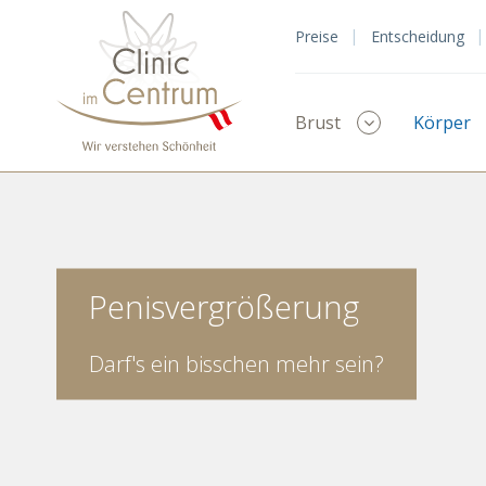
Clinic
Preise
Entscheidung
im
Centrum
Menü
Brust
Körper
ausklappen
Penisvergrößerung
Darf's ein bisschen mehr sein?