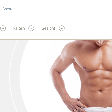
News
Menü
Menü
Menü
Falten
Gesicht
ausklappen
ausklappen
ausklappen