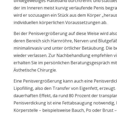
bindegewebiges Halteband durchtrennt und stattdess
der im Inneren meist kurvig verlaufende Penis begra
wird er sozusagen ein Stück aus dem Körper „heraus
individuellen körperlichen Voraussetzungen ab.
Bei der Penisvergrößerung auf diese Weise wird also 
deren Bereich sich Harnröhre, Nerven und Blutgefäße
minimalinvasiv und unter örtlicher Betäubung. Die 
wieder verlassen. Zur Nachbehandlung empfehlen vie
erhalten Sie im persönlichen Beratungsgespräch mit 
Ästhetische Chirurgie.
Eine Penisvergrößerung kann auch eine Penisverdicku
Lipofilling, also den Transfer von Eigenfett, erzeugt
dauerhaften Effekt, da rund 80 Prozent der transpla
Penisverdickung ist eine Fettabsaugung notwendig, b
Körperstelle – beispielsweise Bauch, Po oder Brust